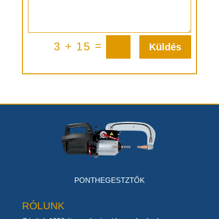
=
3 + 15
Küldés
PONTHEGESTZTŐK
RÓLUNK