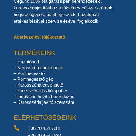
Cégünk 1996 óta garázsipari berendezések ,
karosszériajavításhoz szükséges célszerszámok,
hegesztőgépek, ponthegesztők, huzatópad
értékesítésével szervizelésével foglalkozik.
Adatkezelési tájékoztató
TERMÉKEINK
–
Huzatópad
–
Karosszéria huzatópad
–
Ponthegesztő
–
Ponthegesztő gép
–
Karosszéria egyengető
–
karosszéria javító spotter
–
Indukciós hevítő berendezés
–
Karosszéria javító szerszám
ELÉRHETŐSÉGEINK

+36 70 454 7681
+36 70 454 7682