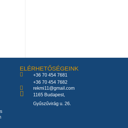
ELÉRHETŐSÉGEINK

+36 70 454 7681
+36 70 454 7682

rekmi11@gmail.com

1165 Budapest,
Gyűszűvirág u. 26.
és
m