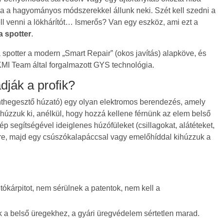
a a hagyományos módszerekkel állunk neki. Szét kell szedni a
 kell venni a lökhárítót… Ismerős? Van egy eszköz, ami ezt a
a spotter
.
spotter a modern „Smart Repair” (okos javítás) alapköve, és
MI Team által forgalmazott GYS technológia.
dják a profik?
thegesztő húzató) egy olyan elektromos berendezés, amely
 húzzuk ki, anélkül, hogy hozzá kellene férnünk az elem belső
ép segítségével ideiglenes húzófüleket (csillagokat, alátéteket,
etre, majd egy csúszókalapáccsal vagy emelőhíddal kihúzzuk a
ókárpitot, nem sérülnek a patentok, nem kell a
 a belső üregekhez, a gyári üregvédelem sértetlen marad.