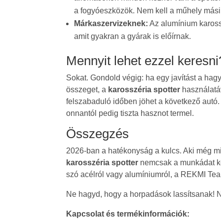
a fogyóeszközök. Nem kell a műhely másik
Márkaszervizeknek:
Az alumínium karossz
amit gyakran a gyárak is előírnak.
Mennyit lehet ezzel keresni
Sokat. Gondold végig: ha egy javítást a hag
összeget, a
karosszéria spotter
használatáv
felszabaduló időben jöhet a következő autó
onnantól pedig tiszta hasznot termel.
Összegzés
2026-ban a hatékonyság a kulcs. Aki még min
karosszéria spotter
nemcsak a munkádat kön
szó acélról vagy alumíniumról, a REKMI Tea
Ne hagyd, hogy a horpadások lassítsanak! 
Kapcsolat és termékinformációk: