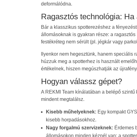
deformálódna.
Ragasztós technológia: Ha
Bár a klasszikus spotterezéshez a fényezést l
állomásoknak is gyakran része: a ragasztós
festékréteg nem sérült (pl. jégkár vagy parkol
Ilyenkor nem hegesztünk, hanem speciális 
húzzuk meg a spotterhez is használt emelőhi
értékelnek, hiszen megúszhatják az újrafény
Hogyan válassz gépet?
A REKMI Team kínálatában a belépő szintű 
mindent megtalálsz.
Kisebb műhelyeknek:
Egy kompakt GYS sp
kisebb horpadásokhoz.
Nagy forgalmú szervizeknek:
Érdemes be
állomásokon minden kéznél van: a spotter