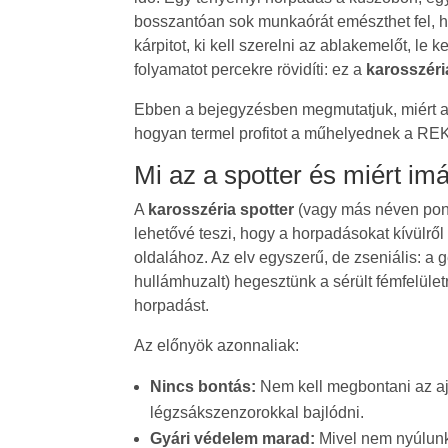
bosszantóan sok munkaórát emészthet fel, h
kárpitot, ki kell szerelni az ablakemelőt, le
folyamatot percekre rövidíti: ez a
karosszéri
Ebben a bejegyzésben megmutatjuk, miért a 
hogyan termel profitot a műhelyednek a REK
Mi az a spotter és miért imá
A
karosszéria spotter
(vagy más néven pon
lehetővé teszi, hogy a horpadásokat kívülről
oldalához. Az elv egyszerű, de zseniális: a g
hullámhuzalt) hegesztünk a sérült fémfelül
horpadást.
Az előnyök azonnaliak:
Nincs bontás:
Nem kell megbontani az ajt
légzsákszenzorokkal bajlódni.
Gyári védelem marad:
Mivel nem nyúlunk