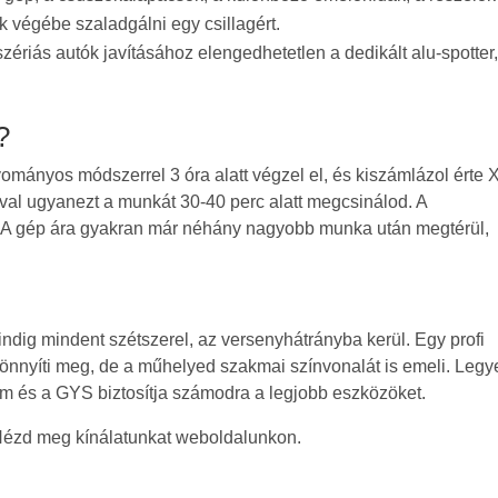
 végébe szaladgálni egy csillagért.
ériás autók javításához elengedhetetlen a dedikált alu-spotter
?
yományos módszerrel 3 óra alatt végzel el, és kiszámlázol érte 
al ugyanezt a munkát 30-40 perc alatt megcsinálod. A
. A gép ára gyakran már néhány nagyobb munka után megtérül,
dig mindent szétszerel, az versenyhátrányba kerül. Egy profi
nyíti meg, de a műhelyed szakmai színvonalát is emeli. Legy
m és a GYS biztosítja számodra a legjobb eszközöket.
Nézd meg kínálatunkat weboldalunkon.