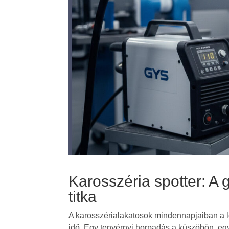
Karosszéria spotter: A g
titka
A karosszérialakatosok mindennapjaiban a 
idő. Egy tenyérnyi horpadás a küszöbön, eg