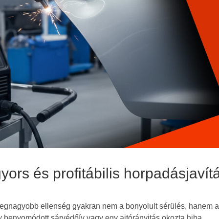
yors és profitábilis horpadásjavít
legnagyobb ellenség gyakran nem a bonyolult sérülés, hanem 
y benyomódott sárvédőív vagy egy ajtórányitás okozta hiba