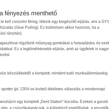
 a fényezés menthető
e kell csiszolni fémig, létezik egy kiegészítő eljárás, ami a GY
 húzatás (Glue Pulling). Ez különösen akkor hasznos, ha a
ási rányitás).
ragasztóval rögzítünk műanyag gombákat a horpadásba, és eze
dakkal. Ez a legkíméletesebb eljárás, amit az ügyfelek is nagy
ezést.
kézi készülékektől a komplett, mindent tudó munkaállomásokig
otter (pl. 230V-os kivitel) tökéletes választás a mindennapi
ruházni egy komplett „Dent Station” kocsiba. Ezeken a guruló
 gép, a csúszókalapácsok, a különböző emelőhidak, a reszelők