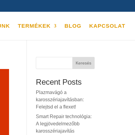
UNK
TERMÉKEK
BLOG
KAPCSOLAT
Keresés
Recent Posts
Plazmavágó a
karosszériajavításban:
Felejtsd el a flexet!
Smart Repair technológia:
A legjövedelmezőbb
karosszériajavítás