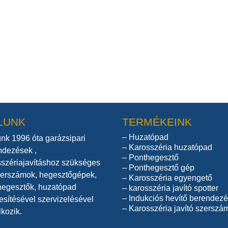
LUNK
TERMÉKEINK
–
Huzatópad
nk 1996 óta garázsipari
–
Karosszéria huzatópad
ndezések ,
–
Ponthegesztő
sszériajavításhoz szükséges
–
Ponthegesztő gép
zerszámok, hegesztőgépek,
–
Karosszéria egyengető
hegesztők, huzatópad
–
karosszéria javító spotter
–
Indukciós hevítő berendez
esítésével szervizelésével
–
Karosszéria javító szerszá
lkozik.