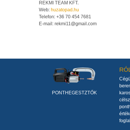
REKMI TEAM KFT.
Web:
huzatopad.hu
Telefon: +36 70 454 7681
E-mail: rekmi11@gmail.com
RÓ
Cégü
bere
karo
PONTHEGESTZTŐK
céls
pont
érték
fogla