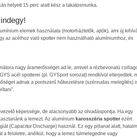
s helyett 15 perc alatt kész a lakatosmunka.
indegy!
mínium elemek használata (motorháztetők, ajtók), ami új kihív
hogy az acélhoz való spotter nem használható alumíniumhoz, és
rmátora nagy áramerősséget ad le, amivel a rézbevonatú csillag
YS acél spotterei (pl. GYSport sorozat) rendkívül elterjedtek, 
őséget adnak a pontszerű hőkezelésre (szénrudas melegítés) i
ítani”.
ővezető képessége, de alacsonyabb az olvadáspontja. Ha egy
ukasztanánk a lemezt. Az alumínium
karosszéria spotter
ezért
iát (Capacitor Discharge) használ. Ez egy pillanat alatt, hatal
kat a felületre, anélkül, hogy a lemez túlmelegedne vagy