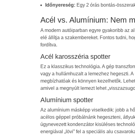
Időnyereség:
Egy 2 órás bontás-összeraká
Acél vs. Alumínium: Nem m
A modern autóiparban egyre gyakoribb az alu
elé állítja a szakembereket. Fontos tudni, 
fordítva.
Acél karosszéria spotter
Ez a klasszikus technológia. A gép transzfo
vagy a hullámhuzalt a lemezhez hegeszti. A G
megbízhatóak és könnyen kezelhetők. Lehet
amivel a megnyúlt lemezt lehet „visszazsugor
Alumínium spotter
Az alumínium másképp viselkedik: jobb a h
acélos géppel próbálnánk hegeszteni, átly
úgynevezett kondenzátor kisüléses technológ
energiával „lövi” fel a speciális alu csavaro