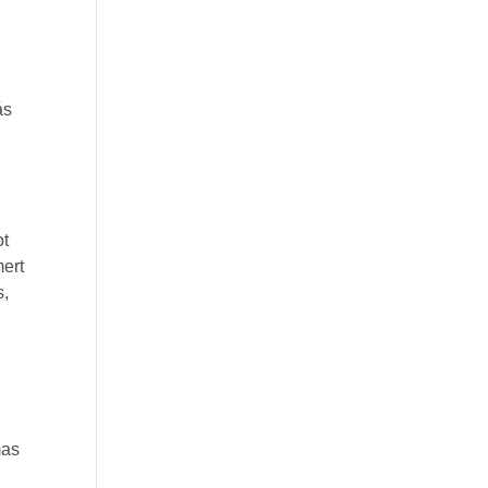
ás
ot
mert
s,
mas