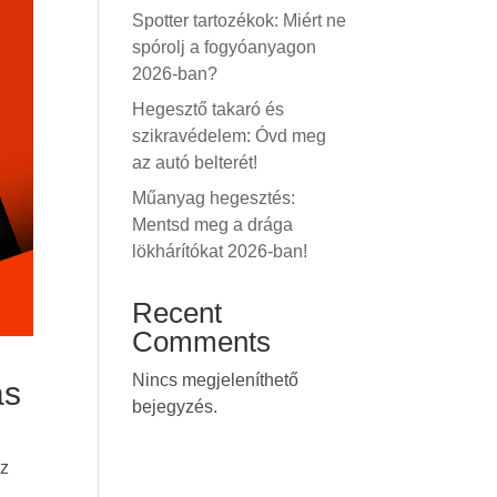
Spotter tartozékok: Miért ne
spórolj a fogyóanyagon
2026-ban?
Hegesztő takaró és
szikravédelem: Óvd meg
az autó belterét!
Műanyag hegesztés:
Mentsd meg a drága
lökhárítókat 2026-ban!
Recent
Comments
Nincs megjeleníthető
ás
bejegyzés.
az