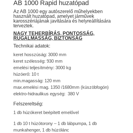
AB 1000 Rapid huzatópad
Az AB 1000 egy autószerelő műhelyekben
használt huzatópad, amelyet járművek
karosszériájának javítására és helyreállítására
terveztek.
NAGY TEHERBÍRÁS, PONTOSSÁG,
RUGALMASSÁG, BIZTONSÁG
Technikai adatok:
keret hosszúság: 3000 mm
keret szélesség: 930 mm
emelési teljesítmény: 3000 kg
húzóerő: 10 t
min.magasság: 120 mm
max.emelési mag. 1350 /1680mm (küszöbfogón)
elektro-hidraulikus egység: 380 V
Felszereltség:
1 db húzókeret beépített emelővel
1 db 10 t húzótorony – 1 db lábpumpa, 1 db
munkahenger, 1 db húzólánc