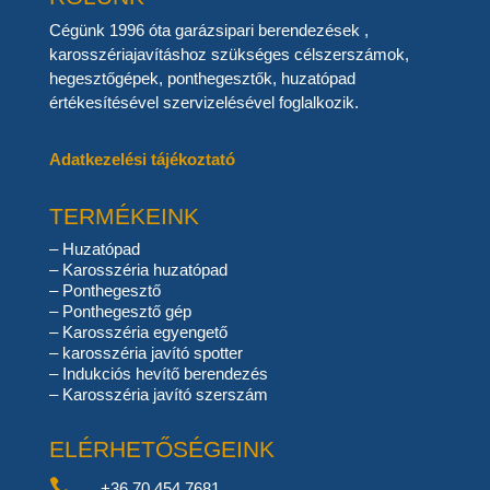
Cégünk 1996 óta garázsipari berendezések ,
karosszériajavításhoz szükséges célszerszámok,
hegesztőgépek, ponthegesztők, huzatópad
értékesítésével szervizelésével foglalkozik.
Adatkezelési tájékoztató
TERMÉKEINK
–
Huzatópad
–
Karosszéria huzatópad
–
Ponthegesztő
–
Ponthegesztő gép
–
Karosszéria egyengető
–
karosszéria javító spotter
–
Indukciós hevítő berendezés
–
Karosszéria javító szerszám
ELÉRHETŐSÉGEINK

+36 70 454 7681