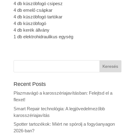
4 db küszöbfogó csipesz
4 db emelő csápkar
4 db küszöbfogó tartókar
4 db küszöbfogó
4 db kerék állvány
1 db elektrohidraulikus egység
Keresés
Recent Posts
Plazmavágó a karosszériajavításban: Felejtsd el a
flexet!
Smart Repair technológia: A legjövedelmezőbb
karosszériajavítás
Spotter tartozékok: Miért ne spórolj a fogyóanyagon
2026-ban?